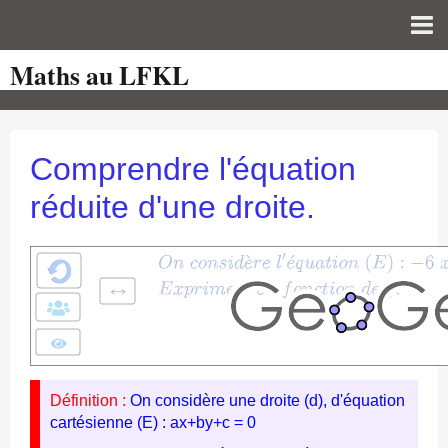
Maths au LFKL
Page d'accueil
Pour les Profs
Cours de mathématiques
Comprendre l'équation
auto-évaluations
réduite d'une droite.
TICE
Sujets de bac
Programmes officiels
Orientation
Définition :
On considère une droite (d), d'équation
cartésienne (E) : ax+by+c = 0