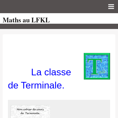
Maths au LFKL
Page d'accueil
Pour les Profs
Cours de mathématiques
auto-évaluations
TICE
La classe
Sujets de bac
Programmes officiels
de Terminale.
Orientation