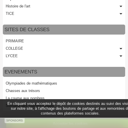
Histoire de l'art
TICE
SITES DE CLASSES
PRIMAIRE
COLLEGE
LYCEE
EVENEMENTS
Olympiades de mathématiques
Chasses aux trésors
La course aux nombres
En cliquant vous acceptez le dépôt de cookies destinés au suivi des vis
Semaine des mathématiques
sur notre site, à l'affichage des boutons de partage et aux remontées 
contenus des plateformes sociales.
SPONSORS
Accepter les cookies