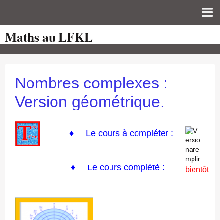
Maths au LFKL
Page d'accueil
Pour les Profs
Cours de mathématiques
Nombres complexes :
auto-évaluations
Version géométrique.
TICE
Sujets de bac
♦
Le cours à compléter :
Programmes officiels
♦ Le cours
complété :
Orientation
bientôt