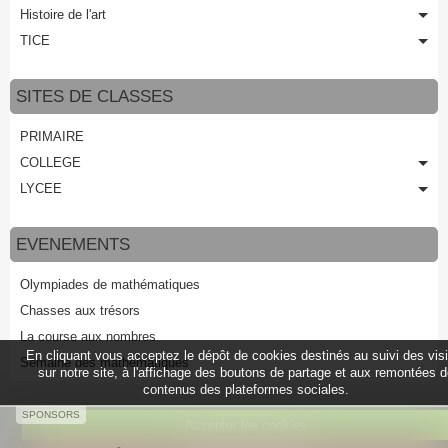
Histoire de l'art
TICE
SITES DE CLASSES
PRIMAIRE
COLLEGE
LYCEE
EVENEMENTS
Olympiades de mathématiques
Chasses aux trésors
La course aux nombres
En cliquant vous acceptez le dépôt de cookies destinés au suivi des vis
Semaine des mathématiques
sur notre site, à l'affichage des boutons de partage et aux remontées 
contenus des plateformes sociales.
SPONSORS
Accepter les cookies