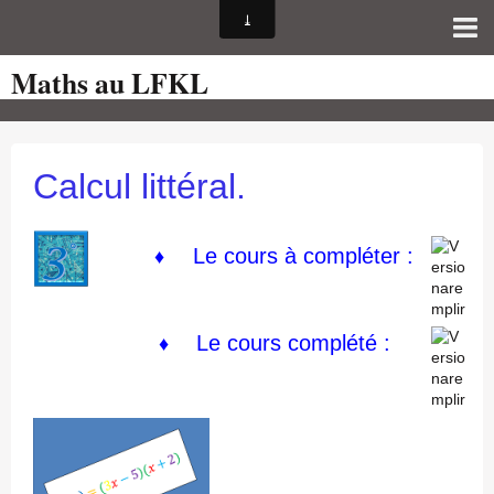
Maths au LFKL
Page d'accueil
Pour les Profs
Cours de mathématiques
Calcul littéral.
auto-évaluations
TICE
Le cours à compléter :
♦
Sujets de bac
Programmes officiels
Le cours
complété :
♦
Orientation