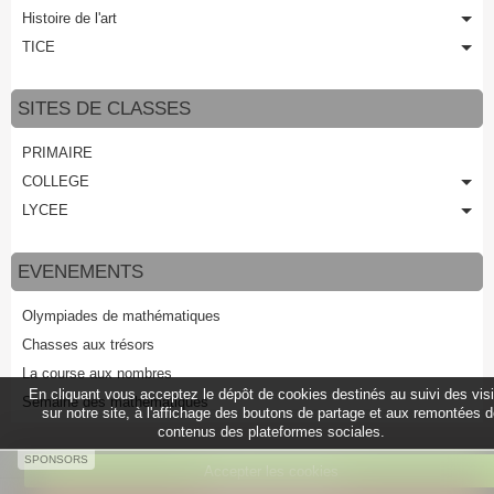
Histoire de l'art
TICE
SITES DE CLASSES
PRIMAIRE
COLLEGE
LYCEE
EVENEMENTS
Olympiades de mathématiques
Chasses aux trésors
La course aux nombres
En cliquant vous acceptez le dépôt de cookies destinés au suivi des vis
Semaine des mathématiques
sur notre site, à l'affichage des boutons de partage et aux remontées 
contenus des plateformes sociales.
SPONSORS
Accepter les cookies