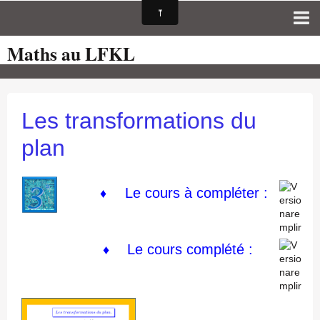
Maths au LFKL
Page d'accueil
Pour les Profs
Cours de mathématiques
Les transformations du
auto-évaluations
plan
TICE
Sujets de bac
Le cours à compléter :
♦
Programmes officiels
Orientation
Le cours
complété :
♦