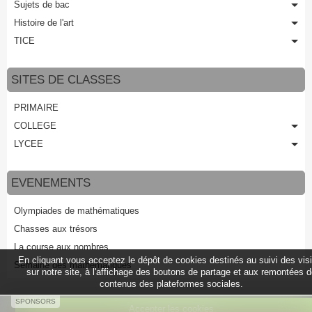
Sujets de bac
Histoire de l'art
TICE
SITES DE CLASSES
PRIMAIRE
COLLEGE
LYCEE
EVENEMENTS
Olympiades de mathématiques
Chasses aux trésors
La course aux nombres
En cliquant vous acceptez le dépôt de cookies destinés au suivi des vis
Semaine des mathématiques
sur notre site, à l'affichage des boutons de partage et aux remontées 
contenus des plateformes sociales.
SPONSORS
Accepter les cookies