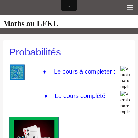
Maths au LFKL
Page d'accueil
Pour les Profs
Cours de mathématiques
Probabilités.
auto-évaluations
TICE
Le cours à compléter :
♦
Sujets de bac
Programmes officiels
Le cours
complété :
♦
Orientation